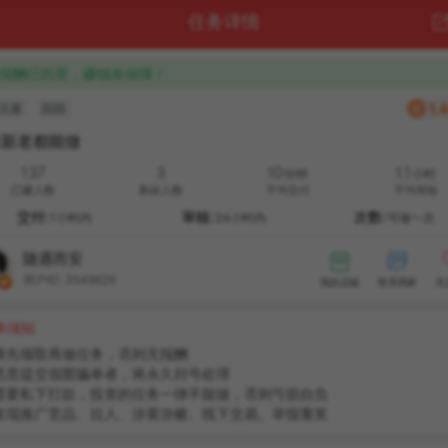
任务详情
报酬已托管，赚钱有保障！
1.
注册
陌陌
赏
限新老都能做
137
3
10
1.1
分钟
小时
已赚人数
剩余人数
平均交付
平均审核
交付:
审核:
次数:
1小时内
24小时内
可做一次
随遇而安


用户ID: 354962X
我的店铺
联系商家
关
单须知
请先领取再做任务，否则无报酬
恶意提交假图骗单者，将永久封号处理
需要私下打款，投资的任务一律不能做，否则亏损自负
发现推广竞品、拉人、涉黄涉赌、线下交易。举报重奖