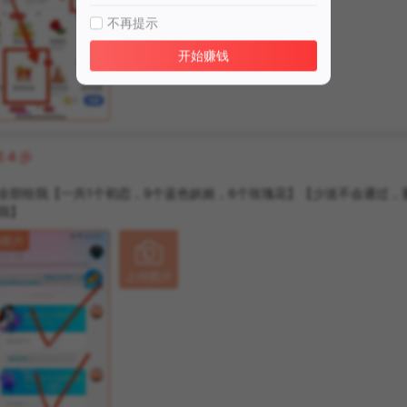
不再提示
开始赚钱
第
4
步
全部给我【一共1个初恋，9个蓝色妖姬，6个玫瑰花】【少送不会通过，
我】
例图片

上传图片