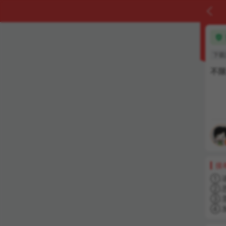


下载
不
接
①.
②.
③.
④.