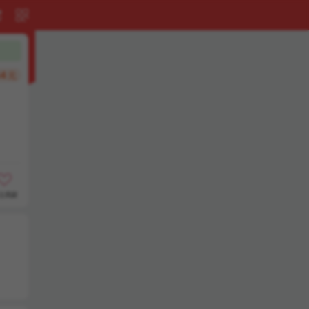


44
元

注商家