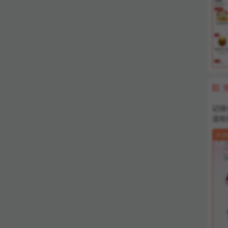

记得
送给
示