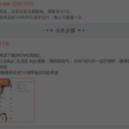
务说明
任务ID:
374074
新老，没买过首充都能做。需要支付1元
接单后的1小时内完成并交付，每人只能做一次。
任务步骤
第
1
步
商店下载[MOMO陌陌]。
上去&gt; 点消息 &gt;搜索『我的陌陌号』339720125—点打招呼，随
消息
称随遇而安)打个招呼返回消息界面
明配图