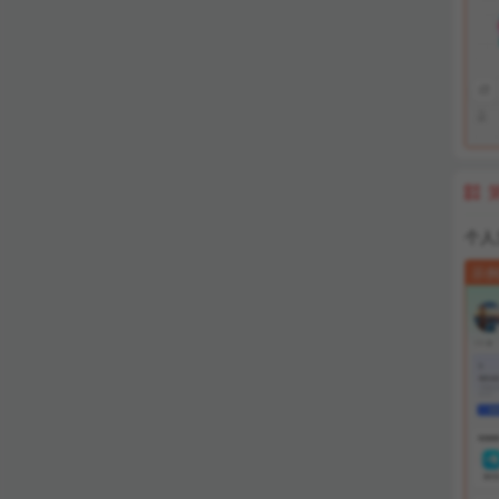

个人
示