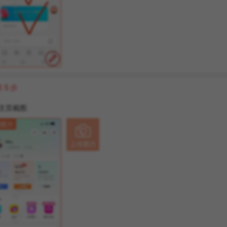
第
5
步
主页截图
例图片

上传图片