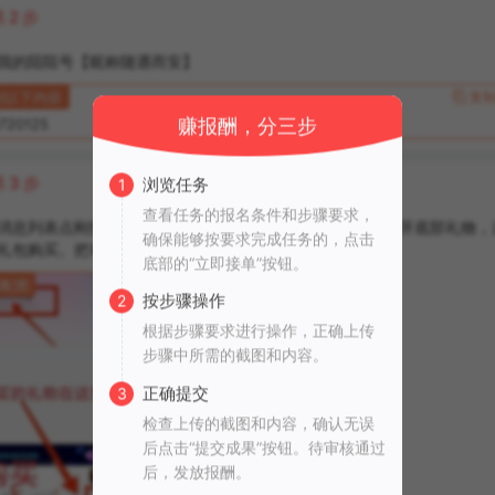
第
2
步
我的陌陌号【昵称随遇而安】
制以下内容
复制

赚报酬，分三步
720125
第
3
步
浏览任务
1
查看任务的报名条件和步骤要求，
消息列表点刚打招呼（我的昵称随遇而安）的聊天窗口。点开底部礼物，
确保能够按要求完成任务的，点击
礼包购买。把礼物全送我，首充礼包需要支付1元
底部的“立即接单”按钮。
明配图
按步骤操作
2
根据步骤要求进行操作，正确上传
步骤中所需的截图和内容。
正确提交
3
检查上传的截图和内容，确认无误
后点击“提交成果”按钮。待审核通过
后，发放报酬。