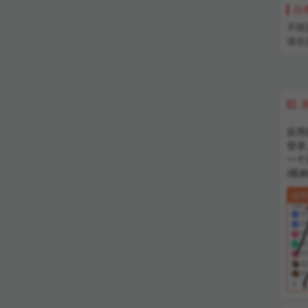
任
不限
请在

应用
登录
一个
(昵
说