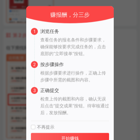
赚报酬，分三步
浏览任务
1
第
2
步

查看任务的报名条件和步骤要求，
确保能够按要求完成任务的，点击
往下滑找到图片中的优酷会员领取一下1元红包
底部的“立即接单”按钮。
说明配图
按步骤操作
2
根据步骤要求进行操作，正确上传
步骤中所需的截图和内容。
正确提交
3
检查上传的截图和内容，确认无误
后点击“提交成果”按钮。待审核通过
后，发放报酬。
不再提示
开始赚钱